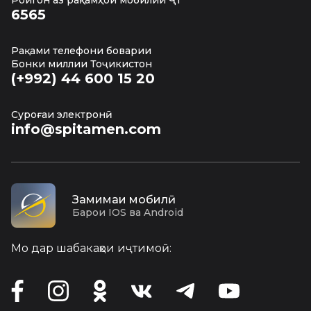
Ройгон аз рақамҳои мобилии ҶТ
6565
Рақами телефони боварии
Бонки миллии Тоҷикистон
(+992) 44 600 15 20
Суроғаи электронӣ
info@spitamen.com
Замимаи мобилӣ
Барои IOS ва Android
Мо дар шабакаҳои иҷтимоӣ: