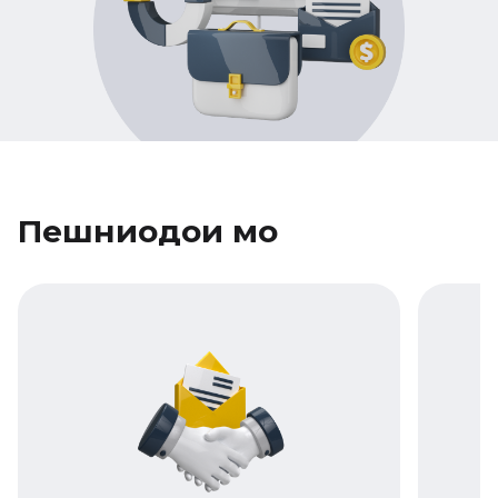
Пешниҳодҳои мо