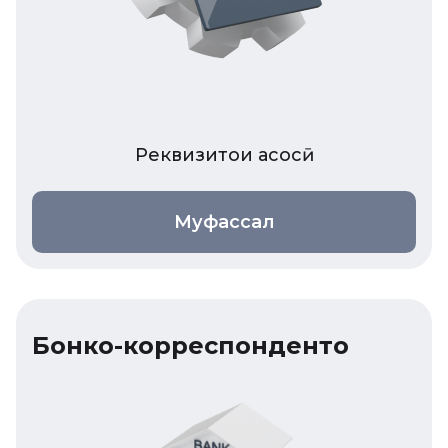
Реквизитҳои асосӣ
Муфассал
Бонкҳо-корреспондентҳо