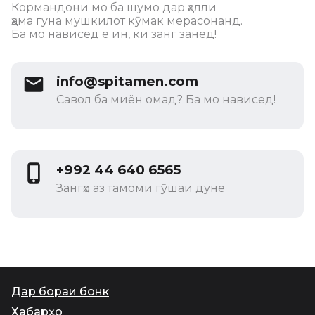
Кормандони мо ба шумо дар ҳалли
ҳама гуна мушкилот кӯмак мерасонанд.
Ба мо нависед ё ин, ки занг занед!
info@spitamen.com
Савол ба миён омад? Ба мо нависед!
+992 44 640 6565
Зангҳо аз тамоми гӯшаи дунё
Дар бораи бонк
Хабарҳо