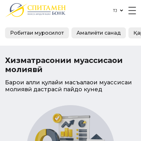
Робитаи муросилотӣ
Амалиёти санадӣ
Қа
Хизматрасонии муассисаҳои
молиявӣ
Барои ҳалли қулайи масъалаҳои муассисаи
молиявӣ дастрасӣ пайдо кунед