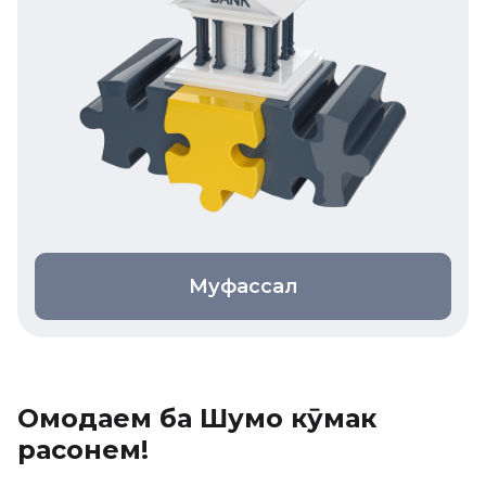
Муфассал
Омодаем ба Шумо кӯмак
расонем!