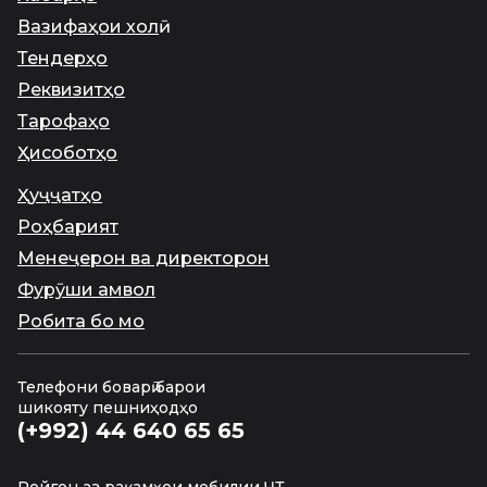
Вазифаҳои холӣ
Тендерҳо
Реквизитҳо
Тарофаҳо
Ҳисоботҳо
Ҳуҷҷатҳо
Роҳбарият
Менеҷерон ва директорон
Фурӯши амвол
Робита бо мо
Телефони боварӣ барои
шикояту пешниҳодҳо
(+992) 44 640 65 65