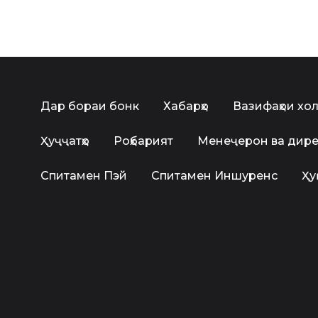
Дар бораи бонк
Хабарҳо
Вазифаҳои хо
Ҳуҷҷатҳо
Роҳбарият
Менеҷерон ва дир
Спитамен Пэй
Спитамен Иншуренс
Ҳу