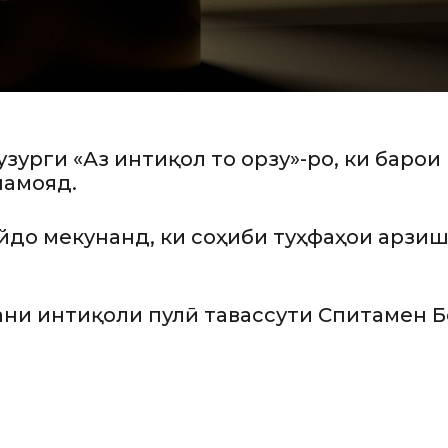
узурги «Аз интиқол то орзу»-ро, ки бар
намояд.
до мекунанд, ки соҳиби туҳфаҳои арзиш
и интиқоли пулӣ тавассути Спитамен Бон