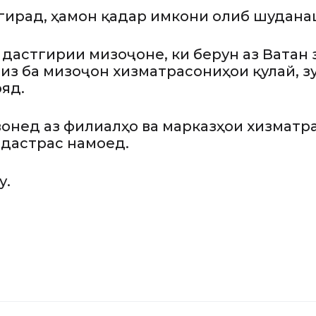
гирад, ҳамон қадар имкони ғолиб шудан
 дастгирии мизоҷоне, ки берун аз Ватан
из ба мизоҷон хизматрасониҳои қулай, з
яд.
нед аз филиалҳо ва марказҳои хизматр
 дастрас намоед.
у.