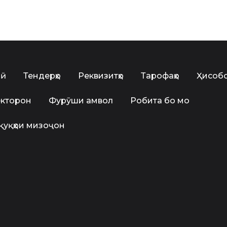
лӣ
Тендерҳо
Реквизитҳо
Тарофаҳо
Ҳисобо
екторон
Фурӯши амвол
Робита бо мо
қуқҳои мизоҷон