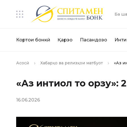
Ба ша
Кортҳои бонкӣ
Қарзҳо
Пасандозҳо
Инти
Асосӣ
Хабарҳо ва релизҳои матбуот
«Аз и
«Аз интиқол то орзу»:
16.06.2026