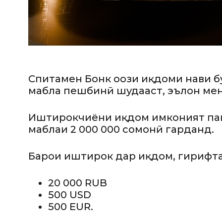
Спитамен Бонк оғози иқдоми нави б
маблағ пешбинӣ шудааст, эълон ме
Иштирокчиёни иқдом имконият пай
маблағи 2 000 000 сомонӣ гарданд.
Барои иштирок дар иқдом, гирифтан
20 000 RUB
500 USD
500 EUR.