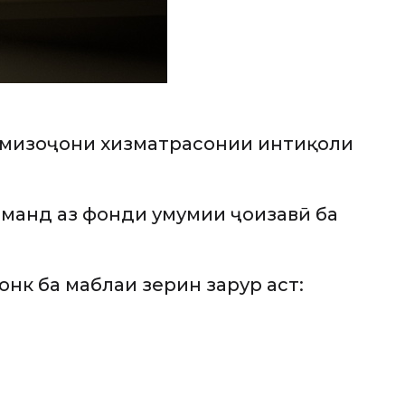
ои мизоҷони хизматрасонии интиқоли
манд аз фонди умумии ҷоизавӣ ба
к ба маблағи зерин зарур аст: