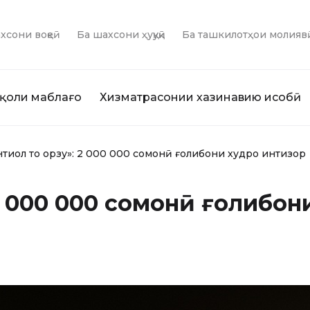
хсони воқеӣ
Ба шахсони ҳуқуқӣ
Ба ташкилотҳои молияв
қоли маблағҳо
Хизматрасонии хазинавию ҳисобӣ
нтиқол то орзу»: 2 000 000 сомонӣ ғолибони худро интизор
 2 000 000 сомонӣ ғолибо