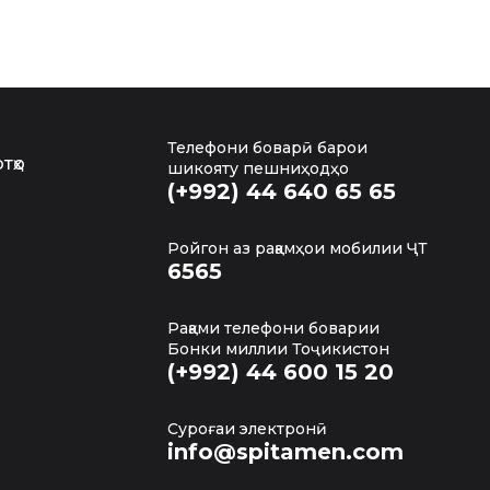
Телефони боварӣ барои
тҳо
шикояту пешниҳодҳо
(+992) 44 640 65 65
Ройгон аз рақамҳои мобилии ҶТ
6565
Рақами телефони боварии
Бонки миллии Тоҷикистон
(+992) 44 600 15 20
Суроғаи электронӣ
info@spitamen.com