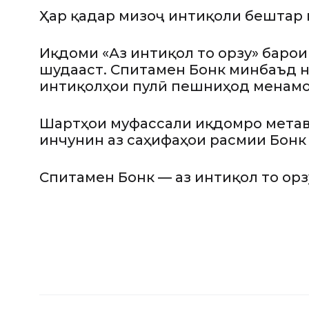
Ҳар қадар мизоҷ интиқоли бештар 
Иқдоми «Аз интиқол то орзу» барои
шудааст. Спитамен Бонк минбаъд н
интиқолҳои пулӣ пешниҳод менамо
Шартҳои муфассали иқдомро метаво
инчунин аз саҳифаҳои расмии Бонк
Спитамен Бонк — аз интиқол то орз