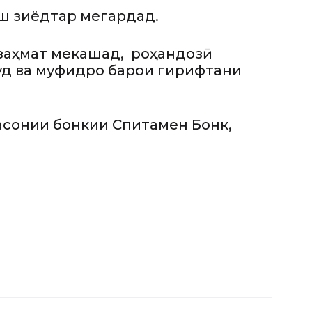
аш зиёдтар мегардад.
 заҳмат мекашад, роҳандозӣ
уд ва муфидро барои гирифтани
асонии бонкии Спитамен Бонк,