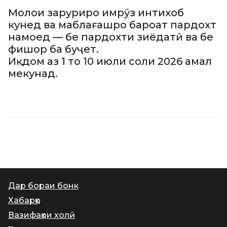
Молҳои заруриро имрӯз интихоб
кунед ва маблағашро бароҳат пардохт
намоед — бе пардохти зиёдатӣ ва бе
фишор ба буҷет.
Иқдом аз 1 то 10 июли соли 2026 амал
мекунад.
Дар бораи бонк
Хабарҳо
Вазифаҳои холӣ