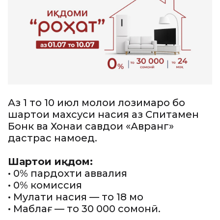
Аз 1 то 10 июл молҳои лозимаро бо
шартҳои махсуси насия аз Спитамен
Бонк ва Хонаи савдои «Авранг»
дастрас намоед.
Шартҳои иқдом:
• 0% пардохти аввалия
• 0% комиссия
• Муҳлати насия — то 18 моҳ
• Маблағ — то 30 000 сомонӣ.