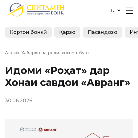
Кортҳои бонкӣ
Қарзҳо
Пасандозҳо
Ин
Асосӣ
Хабарҳо ва релизҳои матбуот
Иқдоми «Роҳат» дар
Хонаи савдои «Авранг»
30.06.2026