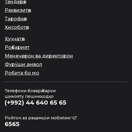
Тендерҳо
Реквизитҳо
Тарофаҳо
Ҳисоботҳо
Ҳуҷҷатҳо
Роҳбарият
Менеҷерон ва директорон
Фурӯши амвол
Робита бо мо
Телефони боварӣ барои
шикояту пешниҳодҳо
(+992) 44 640 65 65
Ройгон аз рақамҳои мобилии ҶТ
6565