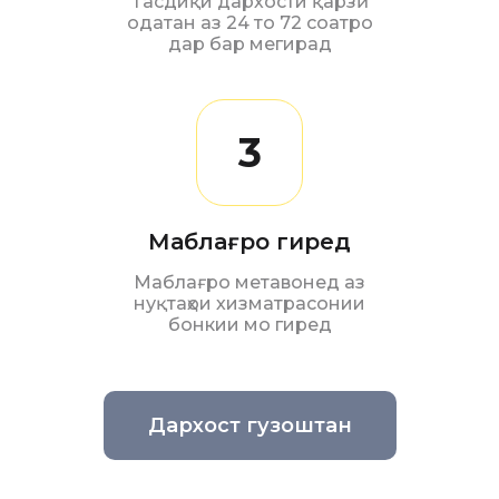
Тасдиқи дархости қарзӣ
одатан аз 24 то 72 соатро
дар бар мегирад
3
Маблағро гиред
Маблағро метавонед аз
нуқтаҳои хизматрасонии
бонкии мо гиред
Дархост гузоштан