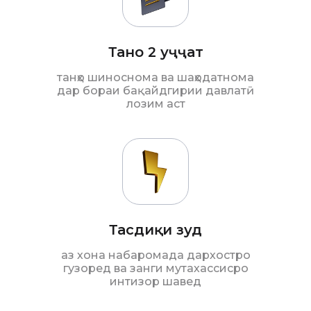
Танҳо 2 ҳуҷҷат
танҳо шиноснома ва шаҳодатнома
дар бораи бақайдгирии давлатӣ
лозим аст
Тасдиқи зуд
аз хона набаромада дархостро
гузоред ва занги мутахассисро
интизор шавед