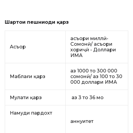
Шартҳои пешниҳоди қарз
асъори миллӣ-
Сомонӣ/ асъори
Асъор
хориҷӣ - Доллари
ИМА
аз 1000 то 300 000
Маблағи қарз
сомонӣ/ аз 100 то 30
000 доллари ИМА
Муҳлати қарз
аз 3 то 36 моҳ
Намуди пардохт
аннуитет