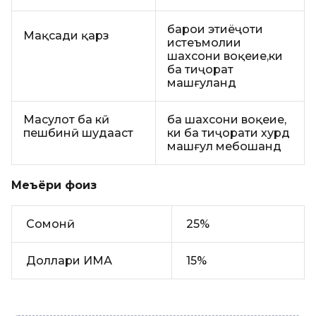
барои эҳтиёҷоти
Мақсади қарз
истеъмолии
шахсони воқеие,ки
ба тиҷорат
машғуланд
Маҳсулот ба кӣ
ба шахсони воқеие,
пешбинӣ шудааст
ки ба тиҷорати хурд
машғул мебошанд
Меъёри фоиз
Сомонӣ
25%
Доллари ИМА
15%