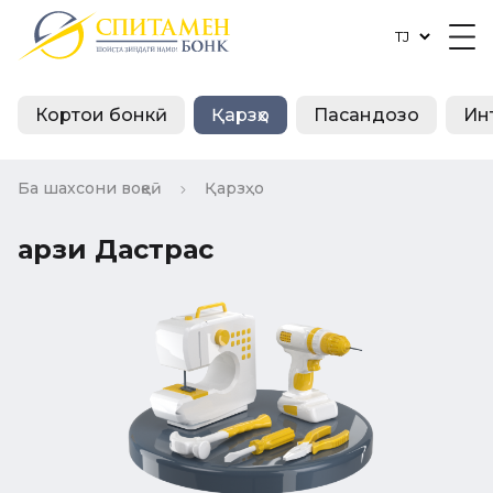
Кортҳои бонкӣ
Қарзҳо
Пасандозҳо
Ин
Ба шахсони воқеӣ
Қарзҳо
Қарзи Дастрас