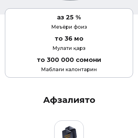
аз 25 %
Меъёри фоиз
то 36 моҳ
Муҳлати қарз
то 300 000 сомони
Маблағи калонтарин
Афзалиятҳо