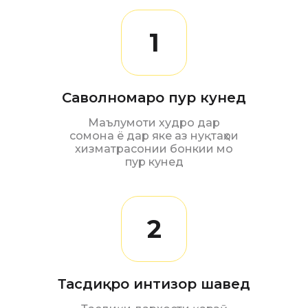
1
Саволномаро пур кунед
Маълумоти худро дар
сомона ё дар яке аз нуқтаҳои
хизматрасонии бонкии мо
пур кунед
2
Тасдиқро интизор шавед