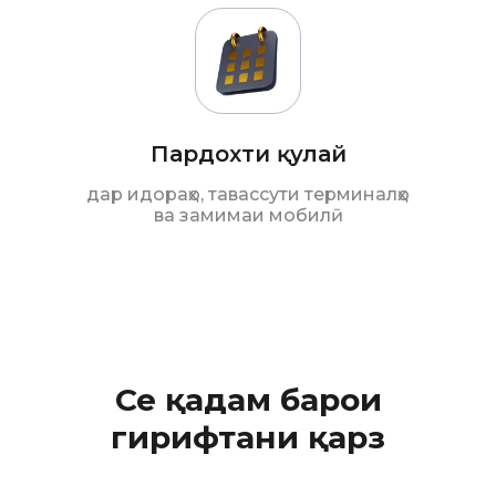
Пардохти қулай
дар идораҳо, тавассути терминалҳо
ва замимаи мобилӣ
Се қадам барои
гирифтани қарз