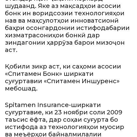
шудаанд. Яке аз мақсадҳои асосии
бонк ин воридсозии технологияҳои
нав ва маҳсулотҳои инноватсионӣ
баҳри осонгардонии истифодабарии
хизматрасониҳои бонкӣ дар
зиндагонии ҳаррӯза барои мизоҷон
аст.
Қобили зикр аст, ки саҳоми асосии
«Спитамен Бонк» ширкати
суғуртавии «Спитамен Иншуренс»
мебошад.
Spitamen Insurance-ширкати
суғуртавие, ки 23 ноябри соли 2009
таъсис ёфта, дар соҳаи суғурта бо
истифода аз технологияҳои муосир
ва меъёрҳои байналмилалии