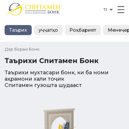
Таърих
Ҳуҷҷатҳо
Роҳбарият
Менеҷер
Дар бораи бонк
Таърихи Спитамен Бонк
Таърихи мухтасари бонк, ки ба номи
қаҳрамони халқи тоҷик
Спитамен гузошта шудааст