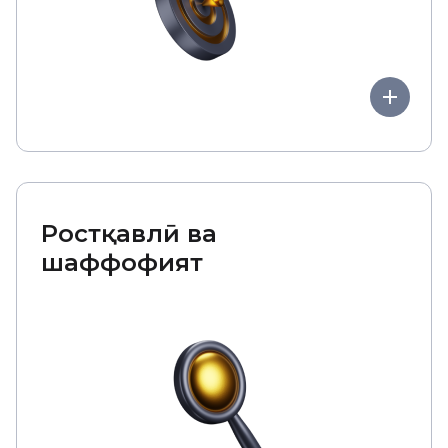
Ростқавлӣ ва
шаффофият