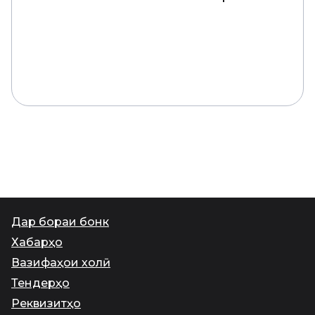
Дар бораи бонк
Хабарҳо
Вазифаҳои холӣ
Тендерҳо
Реквизитҳо