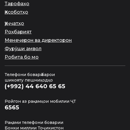
Тарофаҳо
Ҳисоботҳо
Ҳуҷҷатҳо
Роҳбарият
Менеҷерон ва директорон
Фурӯши амвол
Робита бо мо
Телефони боварӣ барои
шикояту пешниҳодҳо
(+992) 44 640 65 65
Ройгон аз рақамҳои мобилии ҶТ
6565
Рақами телефони боварии
Бонки миллии Тоҷикистон