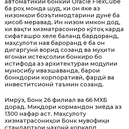
автоматикии бонкии Oracle FlexCube
ба роҳ монда шуд, ки он яке аз
низомҳои боэътимодтарини дунё ба
ҳисоб меравад. Ин низом имкон дод,
ки вақти хизматрасониро кӯтоҳ карда
сифаташро хеле баланд бардоранд,
маҳсулоти нав бароранд ё ба он
дигаргунӣ ворид созанд ва муҳити
ягонаи истеҳсолии бонкиро бо
истифода аз архитектураи модулии
муносибу ивазшаванда, барои
бонкдории корпоративӣ, фардӣ ва
инвеститсионӣ таъмин созанд.
Имрӯз, Бонк 26 филиал ва 66 МХБ
дорад. Миқдори кормандон зиёда аз
1300 нафар аст. Маҳсулоту
хизматрасониҳои Бонк мувофиқи
стандартҳои ҷаҳонӣ коркард