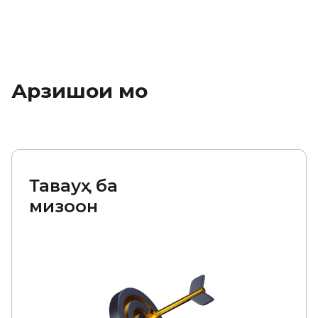
Арзишҳои мо
Таваҷҷуҳ ба
мизоҷон