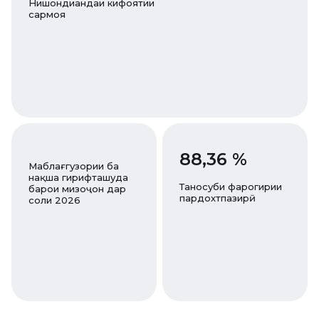
Нишондиҳандаи кифоятии
сармоя
88,36 %
Маблағгузории ба
нақша гирифташуда
Таносуби фарогирии
барои мизоҷон дар
пардохтпазирӣ
соли 2026