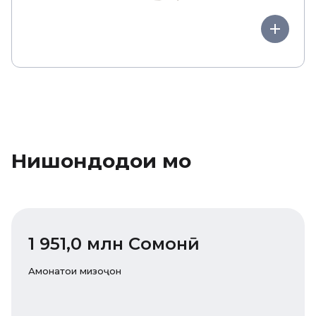
Нишондодҳои мо
1 951,0 млн Cомонӣ
Амонатҳои мизоҷон