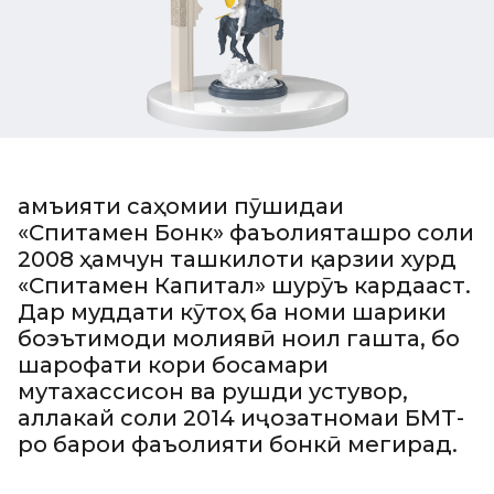
Ҷамъияти саҳомии пӯшидаи
«Спитамен Бонк» фаъолияташро соли
2008 ҳамчун ташкилоти қарзии хурд
«Спитамен Капитал» шурӯъ кардааст.
Дар муддати кӯтоҳ ба номи шарики
боэътимоди молиявӣ ноил гашта, бо
шарофати кори босамари
мутахассисон ва рушди устувор,
аллакай соли 2014 иҷозатномаи БМТ-
ро барои фаъолияти бонкӣ мегирад.