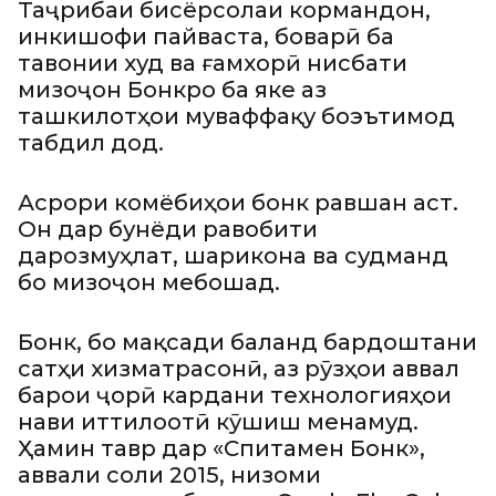
Таҷрибаи бисёрсолаи кормандон,
инкишофи пайваста, боварӣ ба
тавонии худ ва ғамхорӣ нисбати
мизоҷон Бонкро ба яке аз
ташкилотҳои муваффақу боэътимод
табдил дод.
Асрори комёбиҳои бонк равшан аст.
Он дар бунёди равобити
дарозмуҳлат, шарикона ва судманд
бо мизоҷон мебошад.
Бонк, бо мақсади баланд бардоштани
сатҳи хизматрасонӣ, аз рӯзҳои аввал
барои ҷорӣ кардани технологияҳои
нави иттилоотӣ кӯшиш менамуд.
Ҳамин тавр дар «Спитамен Бонк»,
аввали соли 2015, низоми