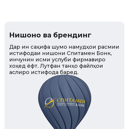
Нишонҳо ва брендинг
Дар ин саҳифа шумо намудҳои расмии
истифодаи нишони Спитамен Бонк,
инчунин қисми услуби фирмавиро
хоҳед ёфт. Лутфан танҳо файлҳои
аслиро истифода баред.