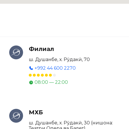
Филиал
ш. Душанбе, х. Рӯдакӣ, 70
+992 44 600 2270
08:00 — 22:00
МХБ
ш. Душанбе, х. Рӯдакӣ, 30 (нишона:
Театри Опера ва Балет)