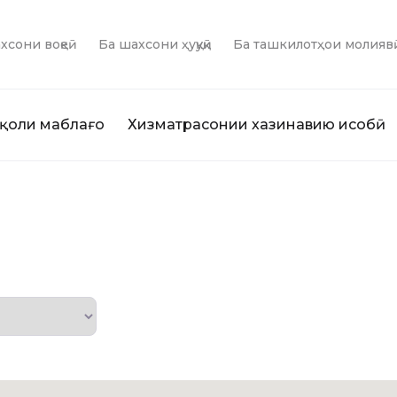
хсони воқеӣ
Ба шахсони ҳуқуқӣ
Ба ташкилотҳои молияв
қоли маблағҳо
Хизматрасонии хазинавию ҳисобӣ