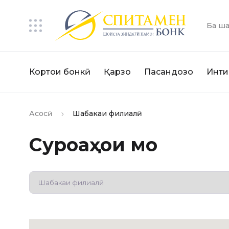
Ба ша
Кортҳои бонкӣ
Қарзҳо
Пасандозҳо
Инти
Асосӣ
Шабакаи филиалӣ
Суроғаҳои мо